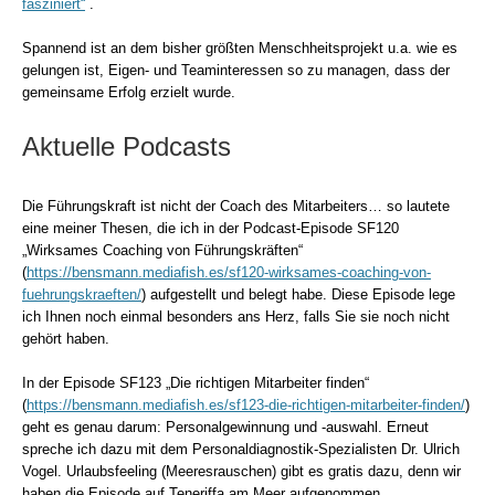
fasziniert“
.
Spannend ist an dem bisher größten Menschheitsprojekt u.a. wie es
gelungen ist, Eigen- und Teaminteressen so zu managen, dass der
gemeinsame Erfolg erzielt wurde.
Aktuelle Podcasts
Die Führungskraft ist nicht der Coach des Mitarbeiters… so lautete
eine meiner Thesen, die ich in der Podcast-Episode SF120
„Wirksames Coaching von Führungskräften“
(
https://bensmann.mediafish.es/sf120-wirksames-coaching-von-
fuehrungskraeften/
) aufgestellt und belegt habe. Diese Episode lege
ich Ihnen noch einmal besonders ans Herz, falls Sie sie noch nicht
gehört haben.
In der Episode SF123 „Die richtigen Mitarbeiter finden“
(
https://bensmann.mediafish.es/sf123-die-richtigen-mitarbeiter-finden/
)
geht es genau darum: Personalgewinnung und -auswahl. Erneut
spreche ich dazu mit dem Personaldiagnostik-Spezialisten Dr. Ulrich
Vogel. Urlaubsfeeling (Meeresrauschen) gibt es gratis dazu, denn wir
haben die Episode auf Teneriffa am Meer aufgenommen.