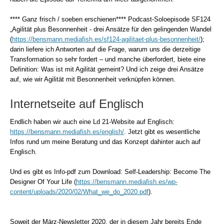
**** Ganz frisch / soeben erschienen**** Podcast-Soloepisode SF124
„Agilität plus Besonnenheit - drei Ansätze für den gelingenden Wandel
(
https://bensmann.mediafish.es/sf124-agilitaet-plus-besonnenheit/
);
darin liefere ich
Antworten auf die Frage, warum uns die derzeitige
Transformation so sehr fordert – und manche überfordert, biete eine
Definition: Was ist mit Agilität gemeint? Und ich zeige d
rei Ansätze
auf, wie wir Agilität mit Besonnenheit verknüpfen können.
Internetseite auf Englisch
Endlich haben wir auch eine Ld 21-Website auf Englisch:
https://bensmann.mediafish.es/english/
. Jetzt gibt es wesentliche
Infos rund um meine Beratung und das Konzept dahinter auch auf
Englisch.
Und es gibt es Info-pdf zum Download: Self-Leadership: Become The
Designer Of Your Life (
https://bensmann.mediafish.es/wp-
content/uploads/2020/02/What_we_do_2020.pdf
).
Soweit der März-Newsletter 2020, der in diesem Jahr bereits Ende