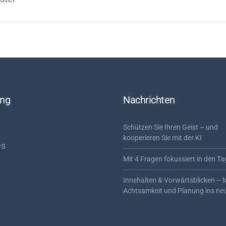
ung
Nachrichten
Schützen Sie Ihren Geist – und
kooperieren Sie mit der KI
es
Mit 4 Fragen fokussiert in den Ta
Innehalten & Vorwärtsblicken – 
Achtsamkeit und Planung ins ne