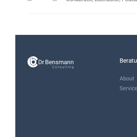
Berat
About
Servic