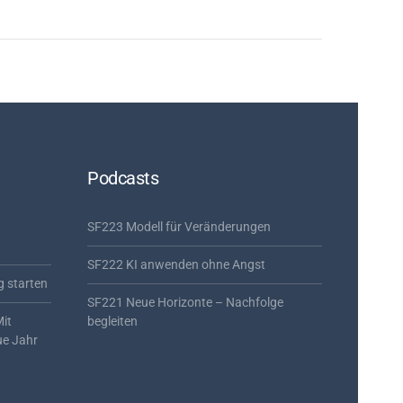
Podcasts
SF223 Modell für Veränderungen
SF222 KI anwenden ohne Angst
g starten
SF221 Neue Horizonte – Nachfolge
Mit
begleiten
ue Jahr