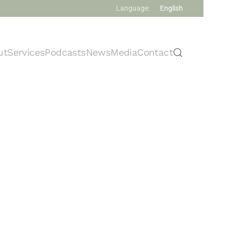
Language:
English
ut
Services
Podcasts
News
Media
Contact