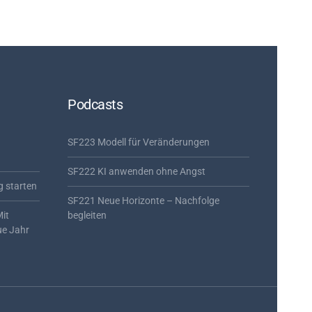
Podcasts
SF223 Modell für Veränderungen
SF222 KI anwenden ohne Angst
g starten
SF221 Neue Horizonte – Nachfolge
Mit
begleiten
ue Jahr