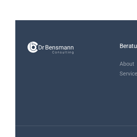
Berat
About
Servic