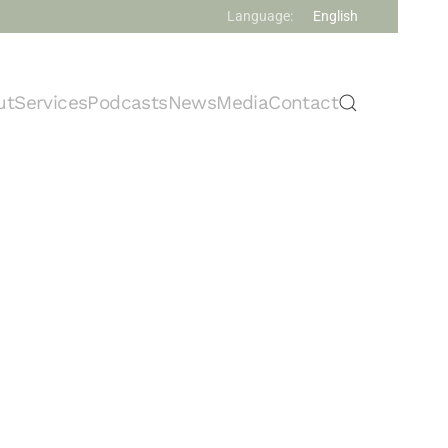
Language:
English
ut
Services
Podcasts
News
Media
Contact