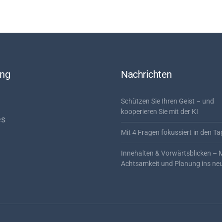
ung
Nachrichten
Schützen Sie Ihren Geist – und
kooperieren Sie mit der KI
es
Mit 4 Fragen fokussiert in den Ta
Innehalten & Vorwärtsblicken – 
Achtsamkeit und Planung ins ne