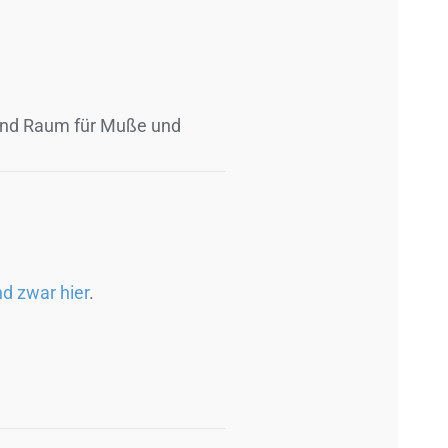
t und Raum für Muße und
d zwar hier
.