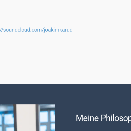
://soundcloud.com/joakimkarud
Meine Philoso