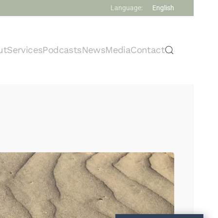
Language:
English
ut
Services
Podcasts
News
Media
Contact