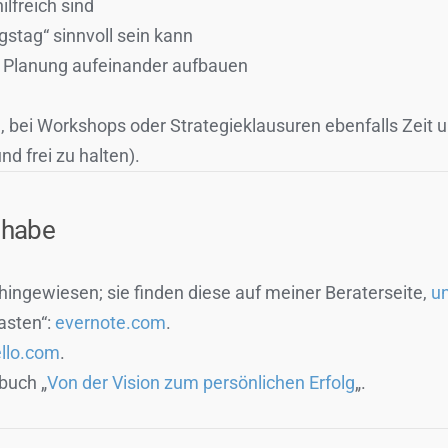
lfreich sind
gstag“ sinnvoll sein kann
d Planung aufeinander aufbauen
u, bei Workshops oder Strategieklausuren ebenfalls Zei
d frei zu halten).
t habe
hingewiesen; sie finden diese auf meiner Beraterseite,
un
asten“:
evernote.com
.
ello.com
.
buch „
Von der Vision zum persönlichen Erfolg
„.