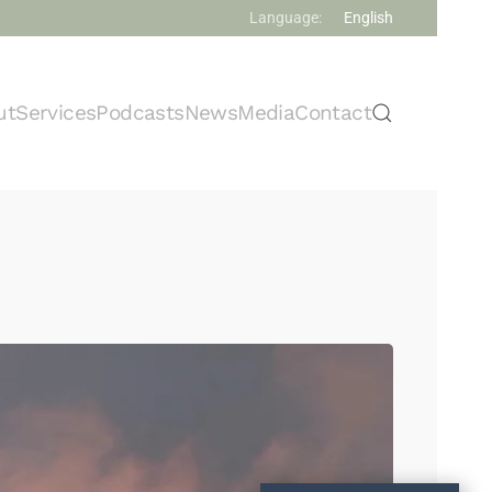
Language:
English
ut
Services
Podcasts
News
Media
Contact