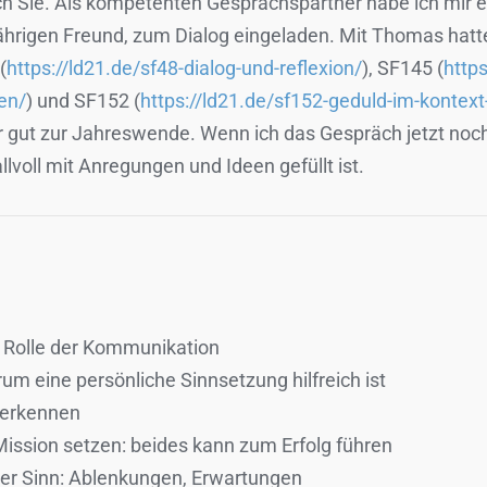
h Sie.
Als kompetenten Gesprächspartner habe ich mir e
jährigen Freund, zum Dialog eingeladen. Mit Thomas hatte
(
https://ld21.de/sf48-dialog-und-reflexion/
), SF145 (
https
ten/
) und SF152 (
https://ld21.de/sf152-geduld-im-kontex
hr gut zur Jahreswende. Wenn ich das Gespräch jetzt noch
llvoll mit Anregungen und Ideen gefüllt ist.
ie Rolle der Kommunikation
rum eine persönliche Sinnsetzung hilfreich ist
n erkennen
ission setzen: beides kann zum Erfolg führen
er Sinn: Ablenkungen, Erwartungen