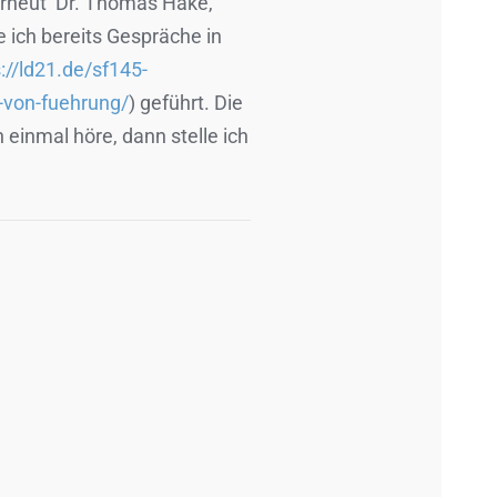
rneut
Dr. Thomas Hake,
 ich bereits Gespräche in
://ld21.de/sf145-
t-von-fuehrung/
) geführt. Die
 einmal höre, dann stelle ich